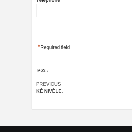
Téléphone
*
Required field
TAGS:
/
Post
PREVIOUS
KÉ NIVÈLE.
navigation