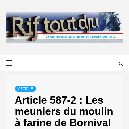
Skip
to
content
Primary
Menu
ARTICLE
Article 587-2 : Les
meuniers du moulin
à farine de Bornival