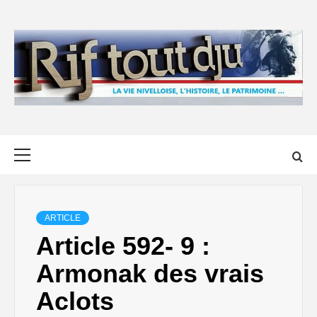
Skip
to
content
Primary
Menu
ARTICLE
Article 592- 9 :
Armonak des vrais
Aclots