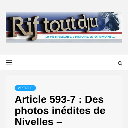
Skip
to
content
Primary
Menu
ARTICLE
Article 593-7 : Des
photos inédites de
Nivelles –