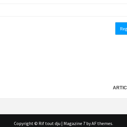
ARTIC
Copyright © Rif tout dju
|
Magazine 7
by AF themes.