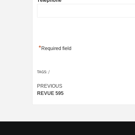
Téléphone
*
Required field
TAGS:
/
Post
PREVIOUS
REVUE 595
navigation