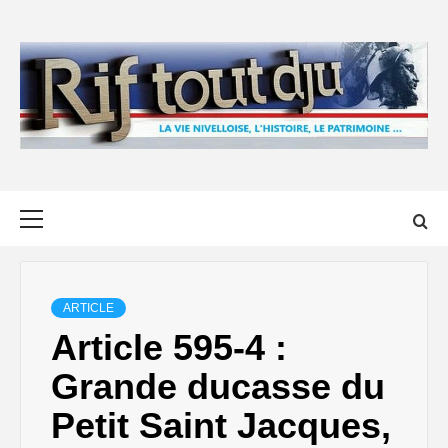
Skip
to
content
Primary
Menu
ARTICLE
Article 595-4 :
Grande ducasse du
Petit Saint Jacques,