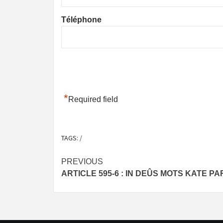
Téléphone
*
Required field
TAGS:
/
Post
PREVIOUS
ARTICLE 595-6 : IN DEÛS MOTS KATE 
navigation