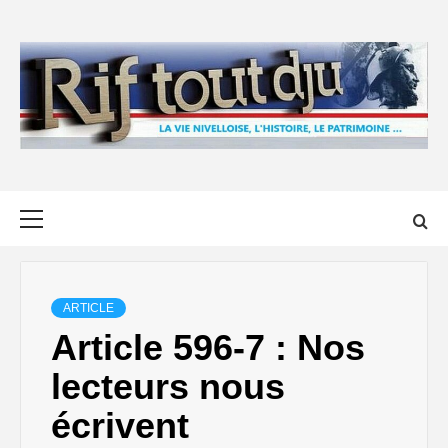
Skip
to
content
Primary
Menu
ARTICLE
Article 596-7 : Nos
lecteurs nous
écrivent