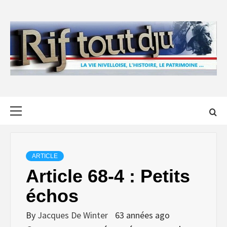
Skip
to
content
Primary
Menu
ARTICLE
Article 68-4 : Petits
échos
By
Jacques De Winter
63 années ago