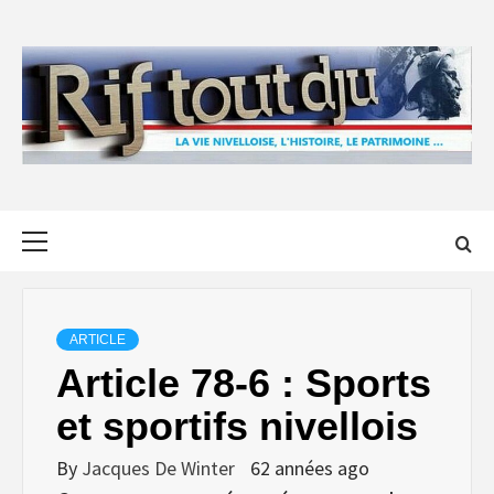
Skip
to
content
Primary
Menu
ARTICLE
Article 78-6 : Sports
et sportifs nivellois
By
Jacques De Winter
62 années ago