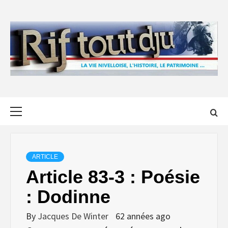
Skip
to
content
Primary
Menu
ARTICLE
Article 83-3 : Poésie
: Dodinne
By
Jacques De Winter
62 années ago