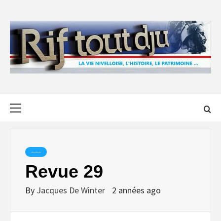
Skip
to
content
Primary
Menu
-----
Revue 29
By
Jacques De Winter
2 années ago