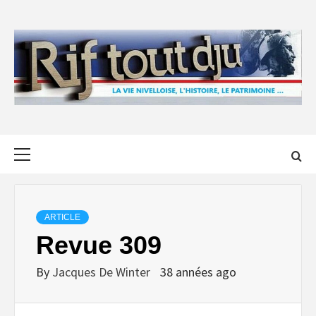
Skip
to
content
Primary
Menu
ARTICLE
Revue 309
By
Jacques De Winter
38 années ago