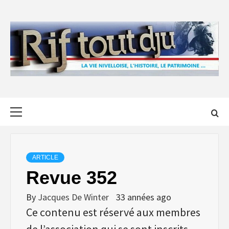
Skip
to
content
Primary
Menu
ARTICLE
Revue 352
By
Jacques De Winter
33 années ago
Ce contenu est réservé aux membres
de l’association qui se sont inscrits