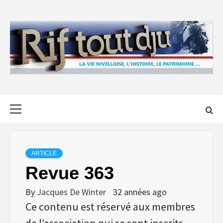
Skip
to
content
Primary
Menu
ARTICLE
Revue 363
By
Jacques De Winter
32 années ago
Ce contenu est réservé aux membres
de l’association qui se sont inscrits