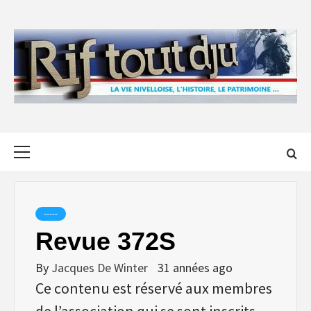
Skip
to
content
Primary
Menu
-----
Revue 372S
By
Jacques De Winter
31 années ago
Ce contenu est réservé aux membres
de l’association qui se sont inscrits