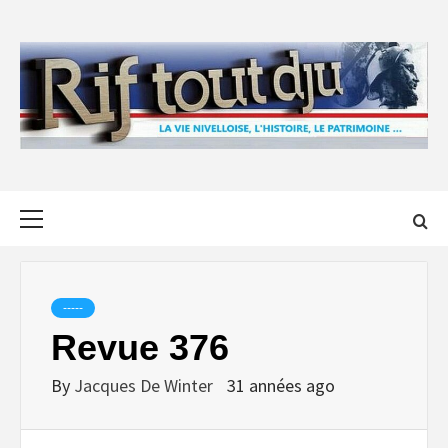
Skip
to
content
Primary
Menu
-----
Revue 376
By
Jacques De Winter
31 années ago