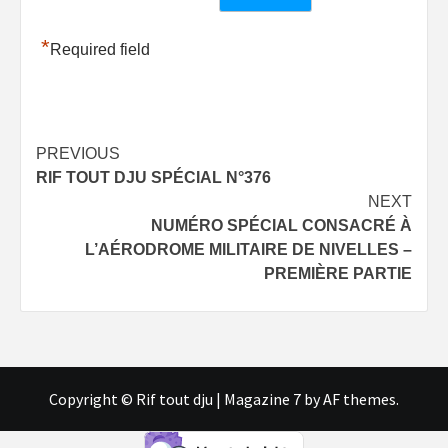
*
Required field
Post
PREVIOUS
RIF TOUT DJU SPÉCIAL N°376
navigation
NEXT
NUMÉRO SPÉCIAL CONSACRÉ À
L’AÉRODROME MILITAIRE DE NIVELLES –
PREMIÈRE PARTIE
Copyright © Rif tout dju
|
Magazine 7
by AF themes.