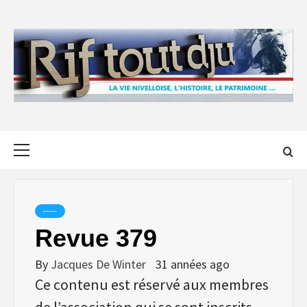
Skip
to
content
Primary
Menu
-----
Revue 379
By
Jacques De Winter
31 années ago
Ce contenu est réservé aux membres
de l’association qui se sont inscrits