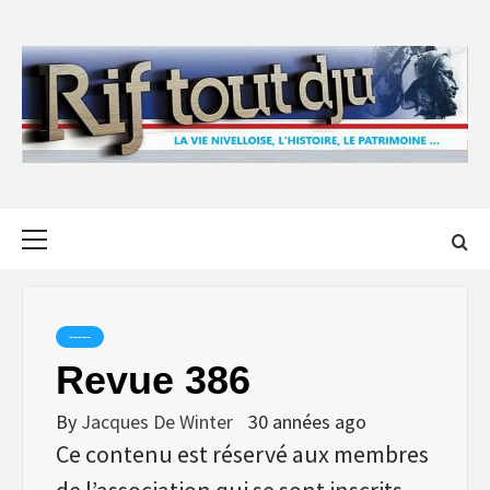
Skip
to
content
Primary
Menu
-----
Revue 386
By
Jacques De Winter
30 années ago
Ce contenu est réservé aux membres
de l’association qui se sont inscrits