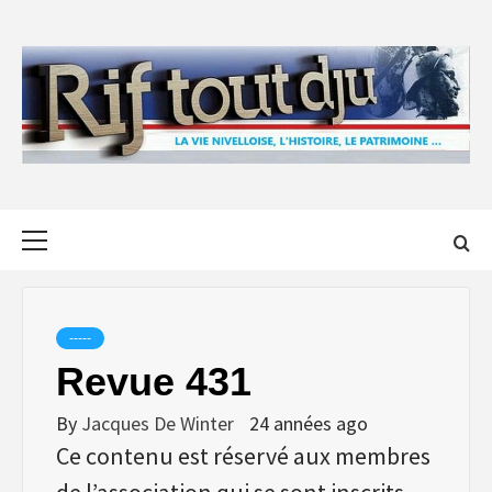
Skip
to
content
Primary
Menu
-----
Revue 431
By
Jacques De Winter
24 années ago
Ce contenu est réservé aux membres
de l’association qui se sont inscrits