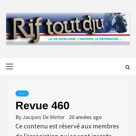
Skip
to
content
Primary
Menu
-----
Revue 460
By
Jacques De Winter
20 années ago
Ce contenu est réservé aux membres
de l’association qui se sont inscrits