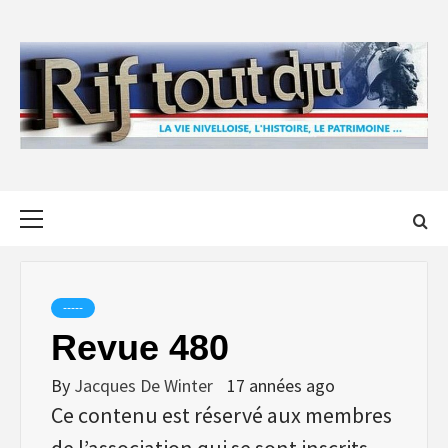
Skip
to
content
Primary
Menu
-----
Revue 480
By
Jacques De Winter
17 années ago
Ce contenu est réservé aux membres
de l’association qui se sont inscrits