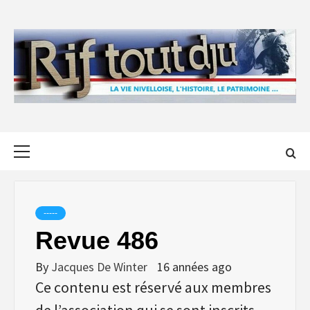
Skip
to
content
Primary
Menu
-----
Revue 486
By
Jacques De Winter
16 années ago
Ce contenu est réservé aux membres
de l’association qui se sont inscrits