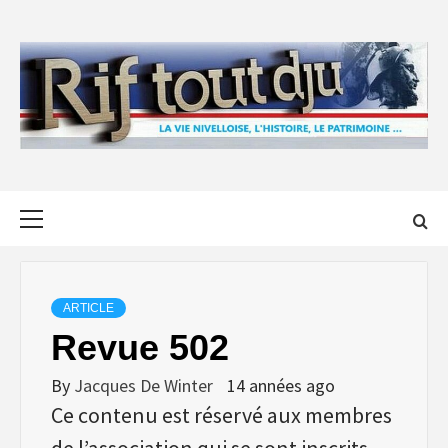
Skip
to
content
Primary
Menu
ARTICLE
Revue 502
By
Jacques De Winter
14 années ago
Ce contenu est réservé aux membres
de l’association qui se sont inscrits