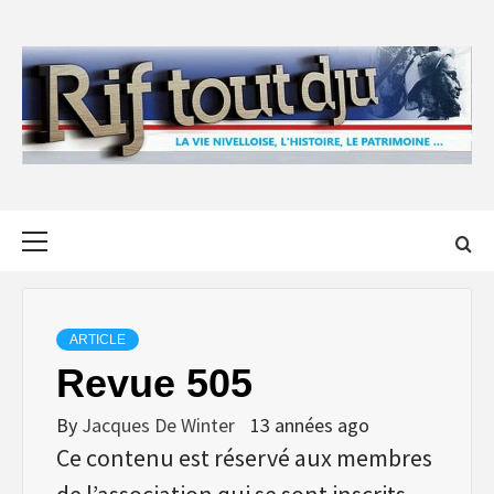
Skip
to
content
Primary
Menu
ARTICLE
Revue 505
By
Jacques De Winter
13 années ago
Ce contenu est réservé aux membres
de l’association qui se sont inscrits