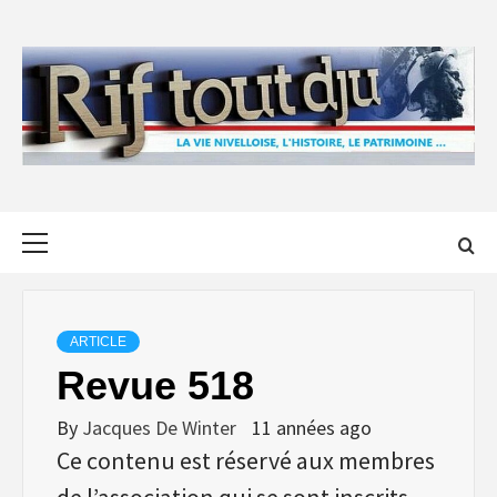
Skip
to
content
Primary
Menu
ARTICLE
Revue 518
By
Jacques De Winter
11 années ago
Ce contenu est réservé aux membres
de l’association qui se sont inscrits