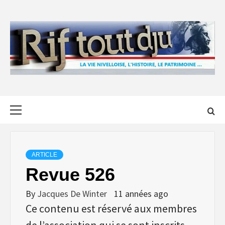
Skip
to
content
Primary
Menu
ARTICLE
Revue 526
By
Jacques De Winter
11 années ago
Ce contenu est réservé aux membres
de l’association qui se sont inscrits