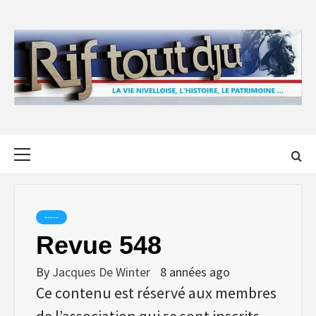
Skip
to
content
Primary
Menu
-----
Revue 548
By
Jacques De Winter
8 années ago
Ce contenu est réservé aux membres
de l’association qui se sont inscrits