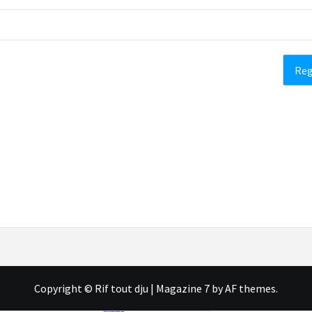
Copyright © Rif tout dju
|
Magazine 7
by AF themes.