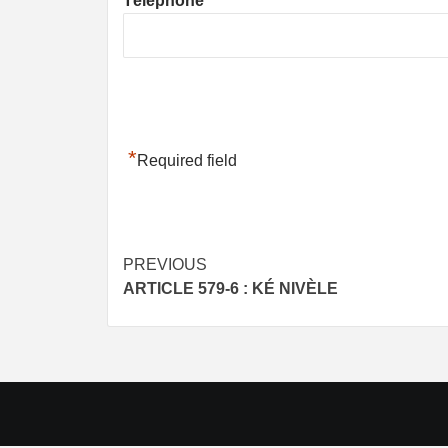
Téléphone
*
Required field
Post
PREVIOUS
ARTICLE 579-6 : KÉ NIVÈLE
navigation