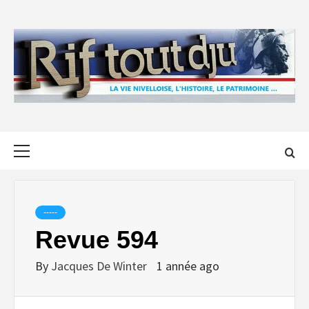
Skip
to
content
Primary
Menu
-----
Revue 594
By
Jacques De Winter
1 année ago