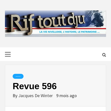
Skip
to
content
Primary
Menu
-----
Revue 596
By
Jacques De Winter
9 mois ago