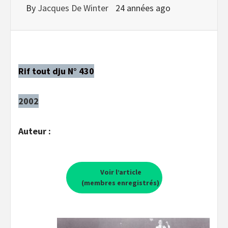
By
Jacques De Winter
24 années ago
Rif tout dju N° 430
2002
Auteur :
Voir l’article
(membres enregistrés)