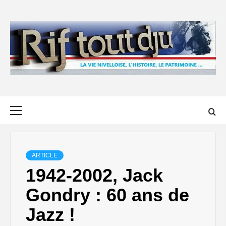
Skip
to
content
Primary
Menu
ARTICLE
1942-2002, Jack
Gondry : 60 ans de
Jazz !