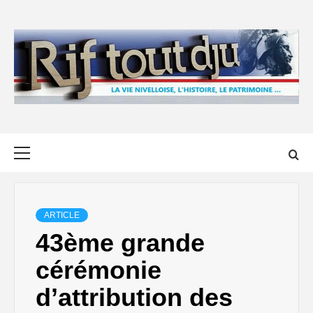
Skip
to
content
Primary
Menu
ARTICLE
43ème grande
cérémonie
d’attribution des