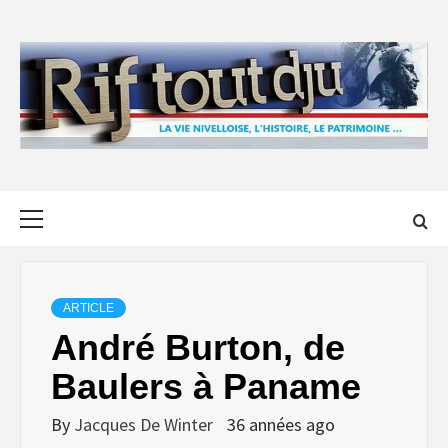
Skip
to
content
Primary
Menu
ARTICLE
André Burton, de
Baulers à Paname
By
Jacques De Winter
36 années ago