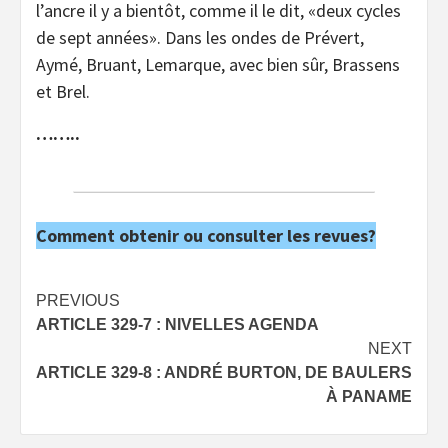
l’ancre il y a bientôt, comme il le dit, «deux cycles
de sept années». Dans les ondes de Prévert,
Aymé, Bruant, Lemarque, avec bien sûr, Brassens
et Brel.
……..
Comment obtenir ou consulter les revues?
Post
PREVIOUS
ARTICLE 329-7 : NIVELLES AGENDA
navigation
NEXT
ARTICLE 329-8 : ANDRÉ BURTON, DE BAULERS
À PANAME