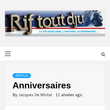
Skip
to
content
Primary
Menu
ARTICLE
Anniversaires
By
Jacques De Winter
11 années ago