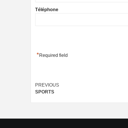
Téléphone
*
Required field
Post
PREVIOUS
SPORTS
navigation