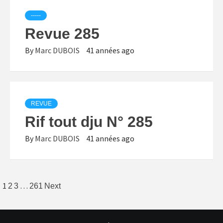
-----
Revue 285
By
Marc DUBOIS
41 années ago
REVUE
Rif tout dju N° 285
By
Marc DUBOIS
41 années ago
Posts
1
…
2
3
261
Next
pagination