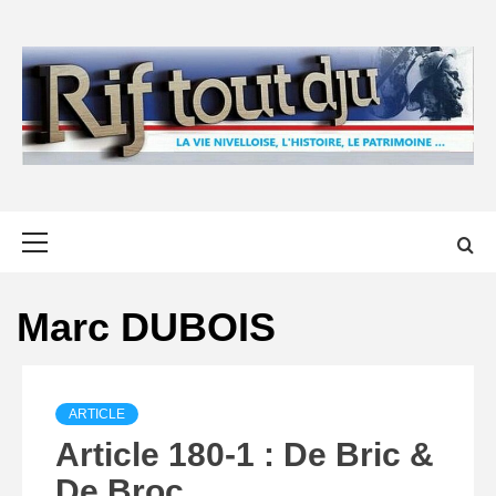
Skip
to
content
Primary
Menu
Marc DUBOIS
ARTICLE
Article 180-1 : De Bric &
De Broc…