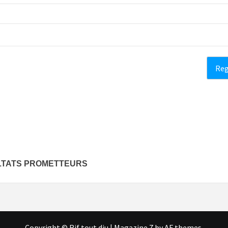
ULTATS PROMETTEURS
Copyright © Rif tout dju
|
Magazine 7
by AF themes.