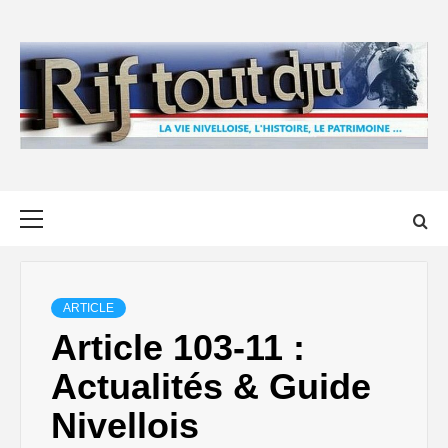
Skip
to
content
Primary
Menu
ARTICLE
Article 103-11 :
Actualités & Guide
Nivellois