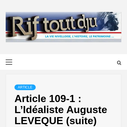
Skip
to
content
Primary
Menu
ARTICLE
Article 109-1 :
L’Idéaliste Auguste
LEVEQUE (suite)