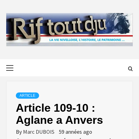
Skip
to
content
Primary
Menu
ARTICLE
Article 109-10 :
Aglane a Anvers
By
Marc DUBOIS
59 années ago