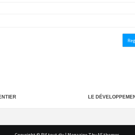
ENTIER
LE DÉVELOPPEMEN
Copyright © Rif tout dju
|
Magazine 7
by AF themes.