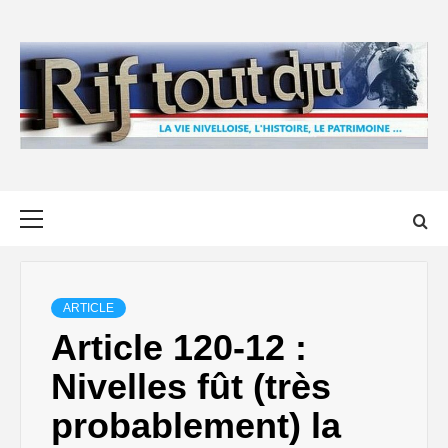
Skip
to
content
Primary
Menu
ARTICLE
Article 120-12 :
Nivelles fût (très
probablement) la