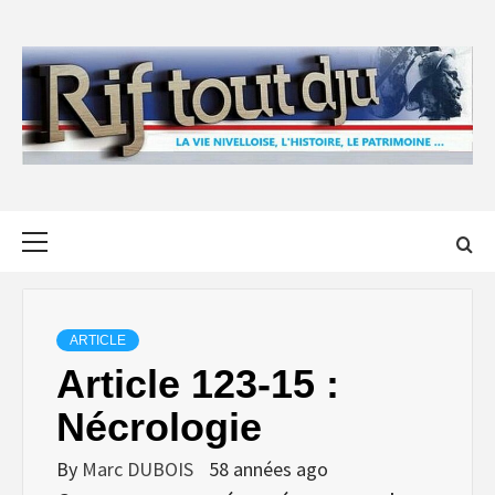
Skip
to
content
Primary
Menu
ARTICLE
Article 123-15 :
Nécrologie
By
Marc DUBOIS
58 années ago