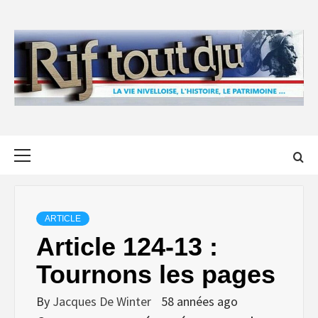
Skip
to
content
Primary
Menu
ARTICLE
Article 124-13 :
Tournons les pages
By
Jacques De Winter
58 années ago