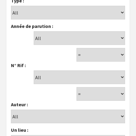
Type :
Année de parution :
N° Rif :
Auteur :
Un lieu :