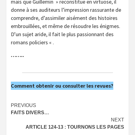
mais que Guillemin » reconstitue en virtuose, il
donne à ses auditeurs l’impression rassurante de
comprendre, d’assimiler aisément des histoires
embrouillées, et même de résoudre les énigmes.
D’un sujet aride, il fait le plus passionnant des
romans policiers « .
……..
Comment obtenir ou consulter les revues?
Post
PREVIOUS
FAITS DIVERS…
navigation
NEXT
ARTICLE 124-13 : TOURNONS LES PAGES