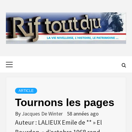
Skip
to
content
Primary
Menu
ARTICLE
Tournons les pages
By
Jacques De Winter
58 années ago
Auteur : LALIEUX Emile de ** » El
Bourdon » d’octobre 1968 rend