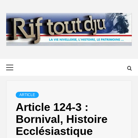
Skip
to
content
Primary
Menu
ARTICLE
Article 124-3 :
Bornival, Histoire
Ecclésiastique