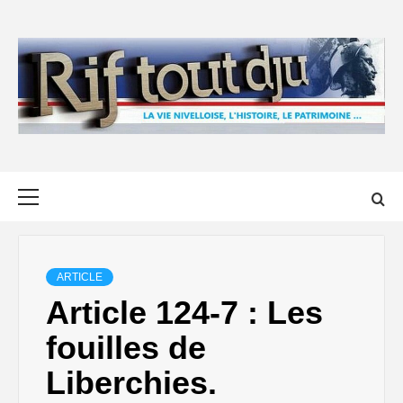
Skip
to
content
Primary
Menu
ARTICLE
Article 124-7 : Les
fouilles de
Liberchies.