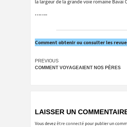
la largeur de la grande voie romaine Bavai 
……..
Comment obtenir ou consulter les revue
Post
PREVIOUS
COMMENT VOYAGEAIENT NOS PÈRES
navigation
LAISSER UN COMMENTAIR
Vous devez
être connecté
pour publier un comm