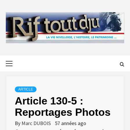
Skip
to
content
Primary
Menu
ARTICLE
Article 130-5 :
Reportages Photos
By
Marc DUBOIS
57 années ago